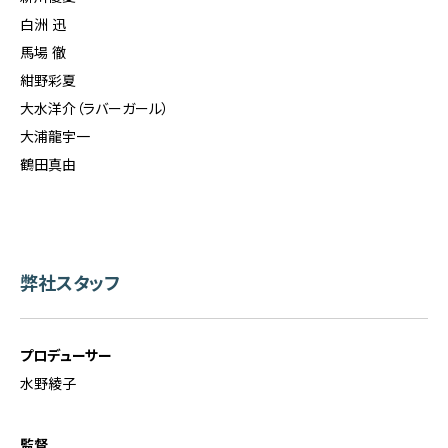
白洲 迅
馬場 徹
紺野彩夏
大水洋介（ラバーガール）
大浦龍宇一
鶴田真由
弊社スタッフ
プロデューサー
水野綾子
監督