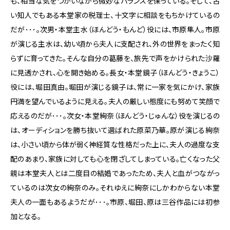
も、相当な気をつかいながら微妙なバランスを保っている。そして、古
い知人でもある本堂家の税理士、十文字に相談をもちかけているの
だが･･･。次男・本堂主水（ほんどう・もんど）役には、市原隼人。市原
が演じる主水は、幼い頃から夫人に支配され、外の世界をまったく知
らずに育ってきた。そんな自分の葛藤を、旅先で声をかけられた沙羅
に見透かされ、心を開き始める。長女・本堂鏡子（ほんどう・きょうこ）
役には、堀田真由。堀田が演じる鏡子は、常に一家を気にかけ、家族
円満を望んでいるように見える。夫人の厳しい態度にも努めて笑顔で
応えるのだが･･･。次女・本堂絢奈（ほんどう・じゅんな）役を演じるの
は、オーディションを勝ち抜いて選ばれた原菜乃華。原が演じる絢奈
は、小さい頃から体が弱く神経質な性格だった上に、夫人の過度な支
配のあまり、家族に対しても心を閉ざしてしまっている。亡くなった父
親は本堂夫人とは二度目の結婚であったため、夫人と血がつながっ
ているのは次女の絢奈のみ。それゆえに絢奈にしかわからない本堂
夫人の一面もあるようだが･･･。市原、堀田、原は三谷作品には初参
加となる。