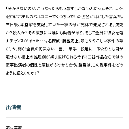
「分からないのか、こうなったらもう殺すしかないんだっ」。それは、休
暇中にホテルのバルコニーでくつろいでいた勝呂が耳にした言葉だ。
三日後、本堂家を支配していた一家の母が死体で発見される。病死
か？殺人か？その家族には誰にも動機があり、そして全員に彼女を殺
すチャンスがあった･･･。名探偵・勝呂史上、最もややこしい事件の幕
が、今、開く！全員の何気ない一言、一挙手一投足に一瞬たりとも目が
離せない極上の推理劇が繰り広げられる今作！三谷作品ならではの
豪華出演者の個性と演技がぶつかり合う。勝呂は、この難事件をどの
ように紐とくのか！？
出演者
野村萬斎