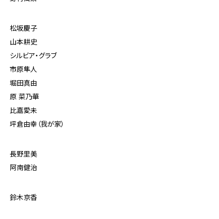
松坂慶子
山本耕史
シルビア・グラブ
市原隼人
堀田真由
原 菜乃華
比嘉愛未
坪倉由幸（我が家）
長野里美
阿南健治
鈴木京香