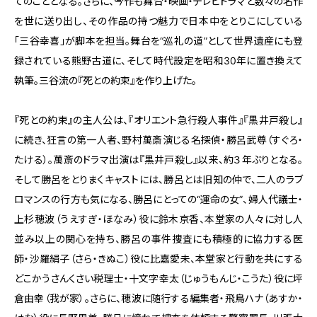
てのこととなる。さらに、今作も舞台・映画・テレビドラマと数々の名作
を世に送り出し、その作品の持つ魅力で日本中をとりこにしている
「三谷幸喜」が脚本を担当。舞台を“巡礼の道”として世界遺産にも登
録されている熊野古道に、そして時代設定を昭和30年に置き換えて
執筆。三谷流の『死との約束』を作り上げた。
『死との約束』の主人公は、『オリエント急行殺人事件』『黒井戸殺し』
に続き、狂言の第一人者、野村萬斎演じる名探偵・勝呂武尊（すぐろ・
たける）。萬斎のドラマ出演は『黒井戸殺し』以来、約３年ぶりとなる。
そして勝呂をとりまくキャストには、勝呂とは旧知の仲で、二人のラブ
ロマンスの行方も気になる、勝呂にとっての“運命の女”、婦人代議士・
上杉穂波（うえすぎ・ほなみ）役に鈴木京香、本堂家の人々に対し人
並み以上の関心を持ち、勝呂の事件捜査にも積極的に協力する医
師・沙羅絹子（さら・きぬこ）役に比嘉愛未、本堂家と行動を共にする
どこかうさんくさい税理士・十文字幸太（じゅうもんじ・こうた）役に坪
倉由幸（我が家）。さらに、穂波に随行する編集者・飛鳥ハナ（あすか・