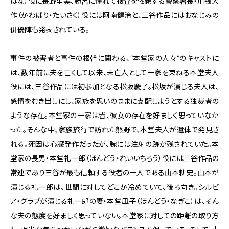
はな）役に長野里美、勝呂に憧れて捜査を依頼する警察署長・川張大
作（かわばり・たいさく）役には阿南健治と、三谷作品にはおなじみの
俳優陣も発表されている。
事件の被害者と事件の根幹に関わる、“本堂家の人々”のキャストに
は、数年前に夫を亡くして以来、未亡人として一家を束ねる本堂夫人
役には、三谷作品には初参加となる松坂慶子。松坂が演じる夫人は、
感情をむき出しにし、家族を思いのままに支配しようとする独裁者の
ような存在。本堂家の一家は皆、彼女の存在を好ましく思っていなか
った。そんな中、家族旅行で訪れた熊野で、本堂夫人が遺体で発見さ
れる。死因は心臓発作だったが、腕には注射の跡が残されていた。本
堂家の長男・本堂礼一郎（ほんどう・れいいちろう）役には三谷作品の
常連であり三谷が最も信頼する役者の一人である山本耕史。山本が
演じる礼一郎は、世間に対してどこか冷めていて、後ろ向き。シルビ
ア・グラブが演じる礼一郎の妻・本堂凪子（ほんどう・なぎこ）は、そん
な夫の態度を好ましく思っていない。本堂家に対しての距離の取り方