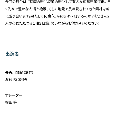
今回の舞台は、“映画の街” “坂道の街”として有名な広島県尾道市。行
く先々で温かな人情と絶景、そして地元で長年愛されてきた素朴な味
に巡り会います。果たして何度「こんにちは～！」するのか？おじさん２
人の心あたたまる１泊２日旅、笑いながらお付き合いください！
出演者
長谷川雅紀（錦鯉）
渡辺 隆（錦鯉）
ナレーター
窪田 等