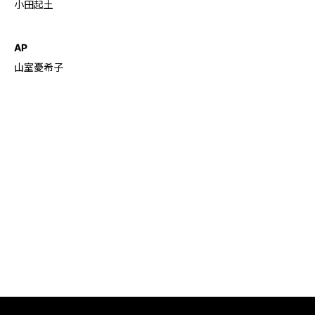
小田起土
AP
山室憂希子