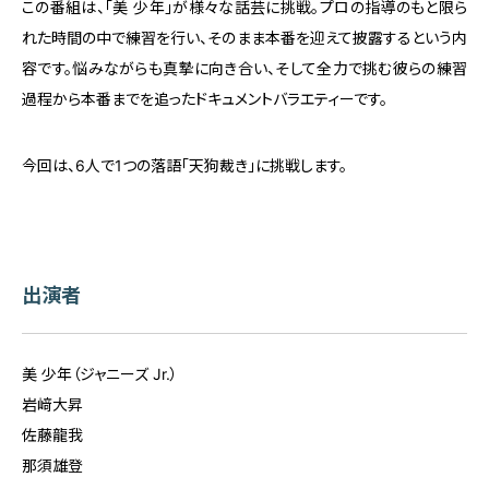
この番組は、「美 少年」が様々な話芸に挑戦。プロの指導のもと限ら
れた時間の中で練習を行い、そのまま本番を迎えて披露するという内
容です。悩みながらも真摯に向き合い、そして全力で挑む彼らの練習
過程から本番までを追ったドキュメントバラエティーです。
今回は、6人で1つの落語「天狗裁き」に挑戦します。
出演者
美 少年（ジャニーズ Jr.）
岩﨑大昇
佐藤龍我
那須雄登