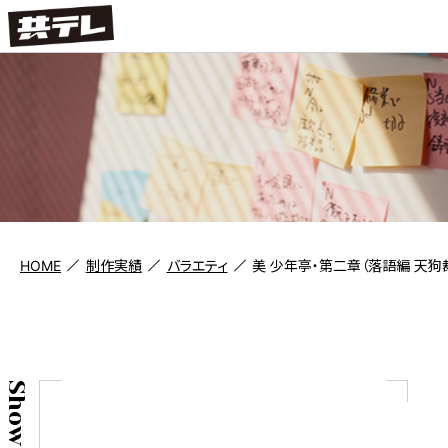
HOME
制作実績
バラエティ
美 少年亭・第二章（落語編 天狗
Show case