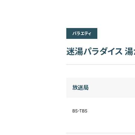
バラエティ
迷湯パラダイス 湯
放送局
BS-TBS