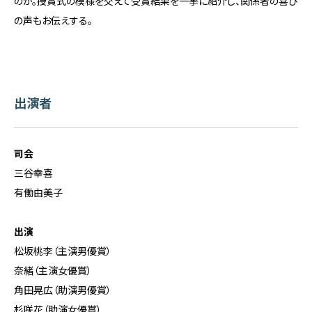
のか。授賞式の模様を交えて受賞結果を一挙に紹介し、関係者の喜び
の声もお伝えする。
出演者
司会
三谷幸喜
有働由美子
出演
松坂桃李（主演男優賞）
奈緒（主演女優賞）
角田晃広（助演男優賞）
杉咲花（助演女優賞）