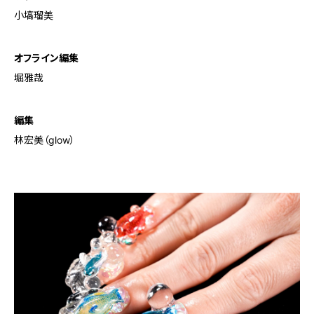
小塙瑠美
オフライン編集
堀雅哉
編集
林宏美（glow）