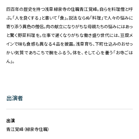
四百年の歴史を持つ浅草緑泉寺の住職青江覚峰。自らを料理僧と呼
ぶ。「人を良くする」と書いて「食」。説法ならぬ「料理」で人々の悩みに
寄り添う異色の僧侶。肉の献立になりがちな母親たちの悩みにはあっ
と驚く野菜料理を。仕事で遅くなりがちな働き盛り世代には、豆腐メ
インで味も食感も異なる４品を披露。浅草育ち、下町仕込みのおせっ
かい気質であちこちで腕をふるう。体を、そして心を養う「お寺ごは
ん」。
出演者
出演
青江覚峰（緑泉寺住職）