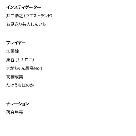
インスティゲーター
井口浩之（ウエストランド）
お見送り芸人しんいち
プレイヤー
加藤諒
栗谷（カカロニ）
すがちゃん最高No.1
高橋成美
たけうちほのか
ナレーション
落合隼亮