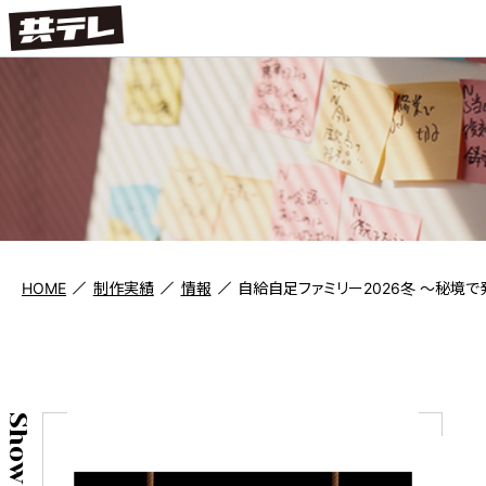
HOME
制作実績
情報
自給自足ファミリー2026冬 ～秘境
Show case